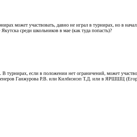
рнирах может участвовать, давно не играл в турнирах, но в нач
Якутска среди школьников в мае (как туда попасть)?
В турнирах, если в положении нет ограничений, может участв
енеров Ганжурова Р.В. или Килбиэнэп Т.Д. или в ЯРШШЦ (Егоров