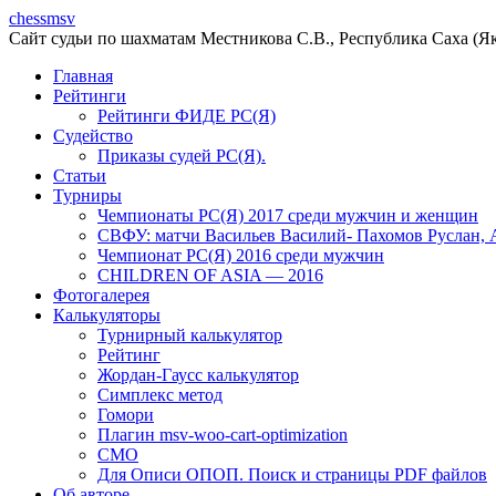
chessmsv
Сайт судьи по шахматам Местникова С.В., Республика Саха (Я
Главная
Рейтинги
Рейтинги ФИДЕ РС(Я)
Судейство
Приказы судей РС(Я).
Статьи
Турниры
Чемпионаты РС(Я) 2017 среди мужчин и женщин
СВФУ: матчи Васильев Василий- Пахомов Руслан, 
Чемпионат РС(Я) 2016 среди мужчин
CHILDREN OF ASIA — 2016
Фотогалерея
Калькуляторы
Турнирный калькулятор
Рейтинг
Жордан-Гаусс калькулятор
Симплекс метод
Гомори
Плагин msv-woo-cart-optimization
СМО
Для Описи ОПОП. Поиск и страницы PDF файлов
Об авторe