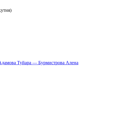
кутия)
Адамова Туйара — Бурмистрова Алена