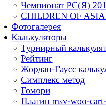
Чемпионат РС(Я) 20
CHILDREN OF ASIA
Фотогалерея
Калькуляторы
Турнирный калькуля
Рейтинг
Жордан-Гаусс кальку
Симплекс метод
Гомори
Плагин msv-woo-cart-