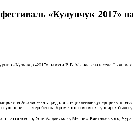
фестиваль «Кулунчук-2017» п
турнир «Кулунчук-2017» памяти В.В.Афанасьева в селе Чычымах 
имировича Афанасьева учредили специальные суперпризы в разме
н суперприз — жеребенок. Кроме этого во всех турнирах были 
а и Таттинского, Усть-Алданского, Мегино-Кангаласского, Чурап