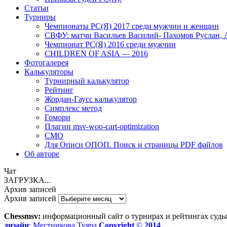
Статьи
Турниры
Чемпионаты РС(Я) 2017 среди мужчин и женщин
СВФУ: матчи Васильев Василий- Пахомов Руслан, 
Чемпионат РС(Я) 2016 среди мужчин
CHILDREN OF ASIA — 2016
Фотогалерея
Калькуляторы
Турнирный калькулятор
Рейтинг
Жордан-Гаусс калькулятор
Симплекс метод
Гомори
Плагин msv-woo-cart-optimization
СМО
Для Описи ОПОП. Поиск и страницы PDF файлов
Об авторe
Чат
ЗАГРУЗКА...
Архив записей
Архив записей
Chessmsv:
информационный сайт о турнирах и рейтингах судьи
дизайн
: Местникова Туяра
Copyright
©
2014