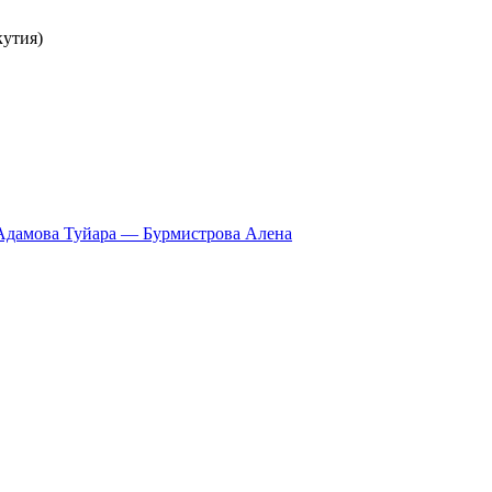
кутия)
Адамова Туйара — Бурмистрова Алена