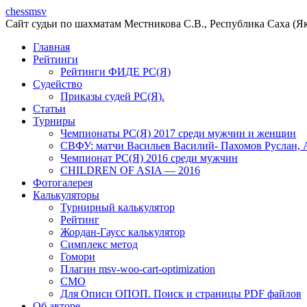
chessmsv
Сайт судьи по шахматам Местникова С.В., Республика Саха (Я
Главная
Рейтинги
Рейтинги ФИДЕ РС(Я)
Судейство
Приказы судей РС(Я).
Статьи
Турниры
Чемпионаты РС(Я) 2017 среди мужчин и женщин
СВФУ: матчи Васильев Василий- Пахомов Руслан, 
Чемпионат РС(Я) 2016 среди мужчин
CHILDREN OF ASIA — 2016
Фотогалерея
Калькуляторы
Турнирный калькулятор
Рейтинг
Жордан-Гаусс калькулятор
Симплекс метод
Гомори
Плагин msv-woo-cart-optimization
СМО
Для Описи ОПОП. Поиск и страницы PDF файлов
Об авторe