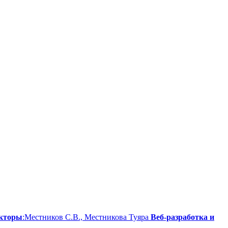
кторы
:Местников С.В., Местникова Туяра
Веб-разработка и