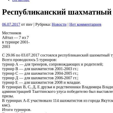
Республиканский шахматный 
06.07.2017
от msv | Рубрика:
Новости
|
Нет комментариев
Местников
Айтал — 7 из 7
в турнире 2001-
2003
C 29.06 по 03.07.2017 состоялся республиканский шахматный 
Всего проводилось 5 турниров:
турнир А — для тренеров, сопровождающих и родителей;
турнир В — для шахматистов 2001-2003 гг.;
турнир С — для шахматистов 2004-2005 гг.;
турнир Д — для шахматистов 2006-2007 гг.;
турнир Е — для шахматистов 2008 и младше.
В турнирах В, С, Д, Е друзья и родственники Владимира Влад
администрацией Тааттинского улуса победителю был выставле
призы.
В турнирах А-Е участвовало 114 шахматистов из города Якутск
кмс).
Итоги турниров.