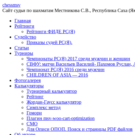
chessmsv
Сайт судьи по шахматам Местникова С.В., Республика Саха (Я
Главная
Рейтинги
Рейтинги ФИДЕ РС(Я)
Судейство
Приказы судей РС(Я).
Статьи
Турниры
Чемпионаты РС(Я) 2017 среди мужчин и женщин
СВФУ: матчи Васильев Василий- Пахомов Руслан, 
Чемпионат РС(Я) 2016 среди мужчин
CHILDREN OF ASIA — 2016
Фотогалерея
Калькуляторы
Турнирный калькулятор
Рейтинг
Жордан-Гаусс калькулятор
Симплекс метод
Гомори
Плагин msv-woo-cart-optimization
СМО
Для Описи ОПОП. Поиск и страницы PDF файлов
Об авторe