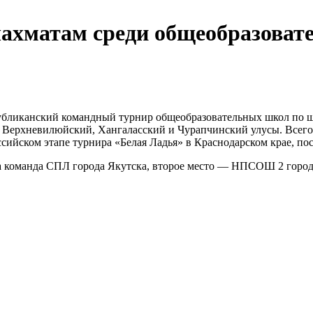
шахматам среди общеобразоват
публиканский командный турнир общеобразовательных школ по ш
, Верхневилюйский, Хангаласский и Чурапчинский улусы. Всего 
сийском этапе турнира «Белая Ладья» в Краснодарском крае, пос
яла команда СПЛ города Якутска, второе место — НПСОШ 2 горо