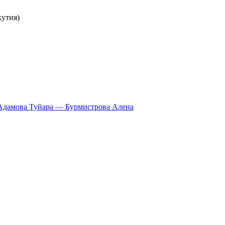
кутия)
Адамова Туйара — Бурмистрова Алена