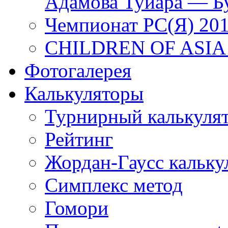
Адамова Туйара — Б
Чемпионат РС(Я) 20
CHILDREN OF ASIA
Фотогалерея
Калькуляторы
Турнирный калькуля
Рейтинг
Жордан-Гаусс кальку
Симплекс метод
Гомори