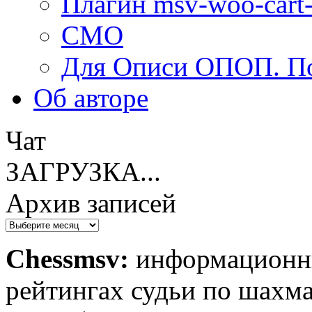
Плагин msv-woo-cart-
СМО
Для Описи ОПОП. По
Об авторe
Чат
ЗАГРУЗКА...
Архив записей
Архив
записей
Chessmsv:
информационны
рейтингах судьи по шахма