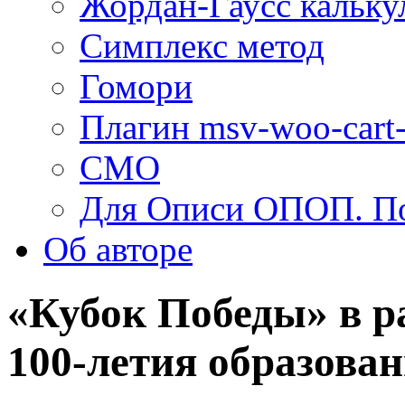
Жордан-Гаусс кальку
Симплекс метод
Гомори
Плагин msv-woo-cart-
СМО
Для Описи ОПОП. По
Об авторe
«Кубок Победы» в р
100-летия образов