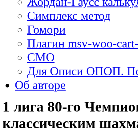
Жордан-Гаусс кальку
Симплекс метод
Гомори
Плагин msv-woo-cart-
СМО
Для Описи ОПОП. По
Об авторe
1 лига 80-го Чемпио
классическим шахм