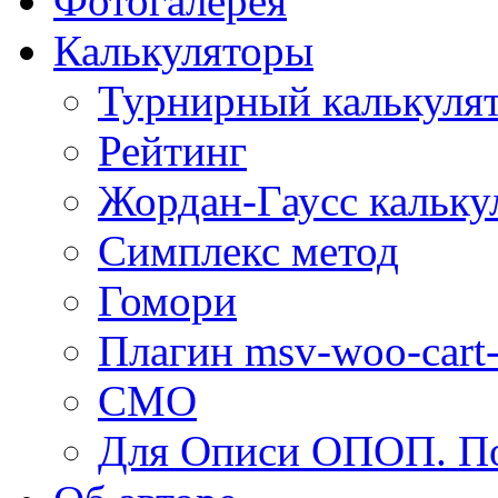
Фотогалерея
Калькуляторы
Турнирный калькуля
Рейтинг
Жордан-Гаусс кальку
Симплекс метод
Гомори
Плагин msv-woo-cart-
СМО
Для Описи ОПОП. По