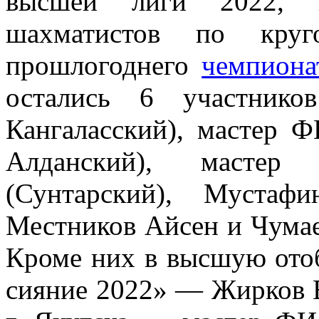
высшей лиги 2022, г
шахматистов по круг
прошлогоднего
чемпиона
остались 6 участнико
Кангаласский), мастер 
Алданский), масте
(Сунтарский), Муста
Местников Айсен и Чумаев
Кроме них в высшую отоб
сияние 2022» — Жирков В