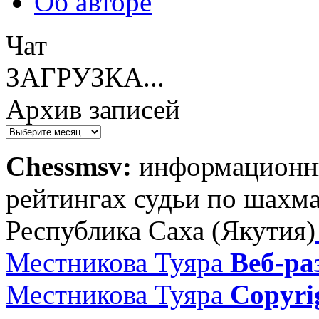
Об авторe
Чат
ЗАГРУЗКА...
Архив записей
Архив
записей
Chessmsv:
информационны
рейтингах судьи по шахма
Республика Саха (Якутия)
Местникова Туяра
Веб-ра
Местникова Туяра
Copyri