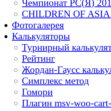
Чемпионат РС(Я) 20
CHILDREN OF ASIA
Фотогалерея
Калькуляторы
Турнирный калькуля
Рейтинг
Жордан-Гаусс кальку
Симплекс метод
Гомори
Плагин msv-woo-cart-