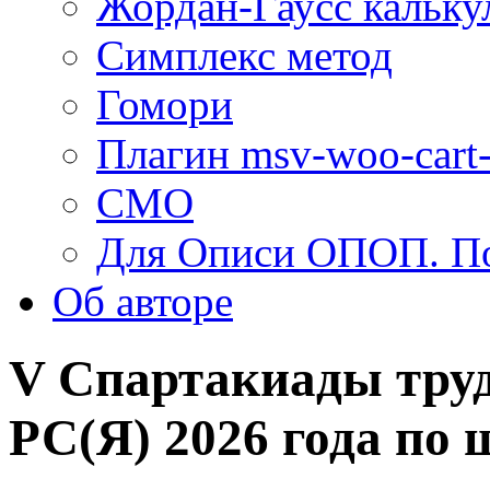
Жордан-Гаусс кальку
Симплекс метод
Гомори
Плагин msv-woo-cart-
СМО
Для Описи ОПОП. По
Об авторe
V Спартакиады тру
РС(Я) 2026 года по