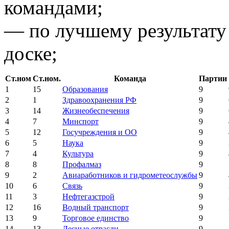
командами;
— по лучшему результату п
доске;
Ст.ном
Ст.ном.
Команда
Партии
1
15
Образования
9
2
1
Здравоохранения РФ
9
3
14
Жизнеобеспечения
9
4
7
Минспорт
9
5
12
Госучреждения и ОО
9
6
5
Наука
9
7
4
Культура
9
8
8
Профалмаз
9
9
2
Авиаработников и гидрометеослужбы
9
10
6
Связь
9
11
3
Нефтегазстрой
9
12
16
Водный транспорт
9
13
9
Торговое единство
9
14
13
Лесные отрасли
9