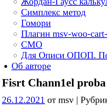
Жордан-Гаусс кальку
Симплекс метод
Гомори
Плагин msv-woo-cart-
СМО
Для Описи ОПОП. По
Об авторe
Fisrt Chann1el proba
26.12.2021
от msv | Рубри