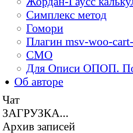
Жордан-Гаусс кальку
Симплекс метод
Гомори
Плагин msv-woo-cart-
СМО
Для Описи ОПОП. По
Об авторe
Чат
ЗАГРУЗКА...
Архив записей